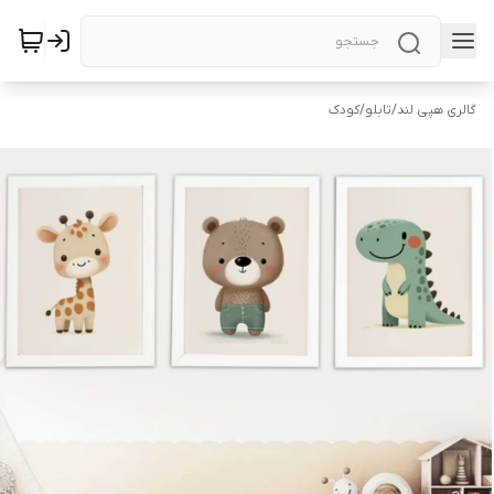
گالری هپی لند
/
تابلو
/
کودک