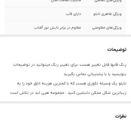
ویژگی‌های نظافتی
قابلیت نظافت آسان
ویژگی ظاهری تابلو
دارای قاب
ویژگی‌های مقاومتی
مقاوم در برابر تابش نور آفتاب
نوع کاربرد
دیواری
توضیحات
جنس
پی وی سی
رنگ قابها قابل تغییر هست ،برای تغییر رنگ میتوانید در توضیحات
تعدادتکه
سه تکه
بنویسید یا با پشتیبانی تماس بگیرید
تابلو یک وسیله دکوری هست که با کمترین هزینه اتاق خود را به
زیباترین شکل ممکن دلنشین کنید . مجموعه هپی لند در تلاش است
که با بالاترین کیفیت و مناسب ترین قیمت تابلو ها را تقدیم شما عزیزان
کند
نظرات
تابلو های فوق با چاپ روی کاغذ فوجی فیلم ( سیلک عکاسی ) با بروزترین
دستگاه ها انجام میشود و در برابر نور خورشید مقاوم بوده و به مرور