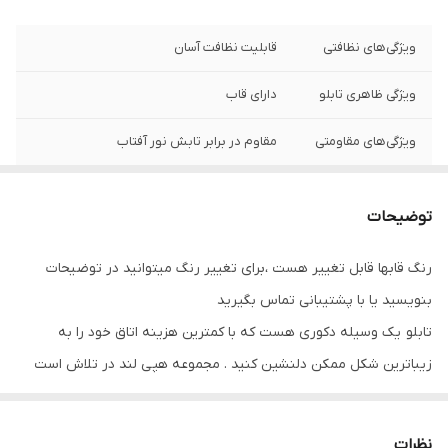
ویژگی‌های نظافتی
قابلیت نظافت آسان
ویژگی ظاهری تابلو
دارای قاب
ویژگی‌های مقاومتی
مقاوم در برابر تابش نور آفتاب
نوع کاربرد
دیواری
توضیحات
جنس
پی وی سی
رنگ قابها قابل تغییر هست ،برای تغییر رنگ میتوانید در توضیحات
تعدادتکه
سه تکه
بنویسید یا با پشتیبانی تماس بگیرید
تابلو یک وسیله دکوری هست که با کمترین هزینه اتاق خود را به
زیباترین شکل ممکن دلنشین کنید . مجموعه هپی لند در تلاش است
که با بالاترین کیفیت و مناسب ترین قیمت تابلو ها را تقدیم شما عزیزان
کند
نظرات