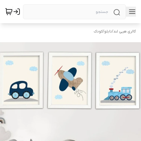
گالری هپی لند
/
تابلو
/
کودک