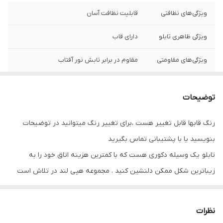
ویژگی‌های نظافتی
قابلیت نظافت آسان
ویژگی ظاهری تابلو
دارای قاب
ویژگی‌های مقاومتی
مقاوم در برابر تابش نور آفتاب
نوع کاربرد
دیواری
توضیحات
جنس
پی وی سی
رنگ قابها قابل تغییر هست ،برای تغییر رنگ میتوانید در توضیحات
تعدادتکه
سه تکه
بنویسید یا با پشتیبانی تماس بگیرید
تابلو یک وسیله دکوری هست که با کمترین هزینه اتاق خود را به
زیباترین شکل ممکن دلنشین کنید . مجموعه هپی لند در تلاش است
که با بالاترین کیفیت و مناسب ترین قیمت تابلو ها را تقدیم شما عزیزان
کند
نظرات
تابلو های فوق با چاپ روی کاغذ فوجی فیلم ( سیلک عکاسی ) با بروزترین