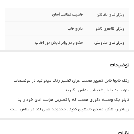
ویژگی‌های نظافتی
قابلیت نظافت آسان
ویژگی ظاهری تابلو
دارای قاب
ویژگی‌های مقاومتی
مقاوم در برابر تابش نور آفتاب
نوع کاربرد
دیواری
توضیحات
جنس
پی وی سی
رنگ قابها قابل تغییر هست ،برای تغییر رنگ میتوانید در توضیحات
تعدادتکه
سه تکه
بنویسید یا با پشتیبانی تماس بگیرید
تابلو یک وسیله دکوری هست که با کمترین هزینه اتاق خود را به
زیباترین شکل ممکن دلنشین کنید . مجموعه هپی لند در تلاش است
که با بالاترین کیفیت و مناسب ترین قیمت تابلو ها را تقدیم شما عزیزان
کند
نظرات