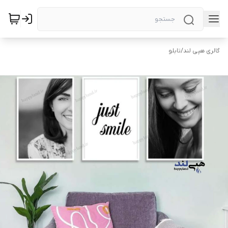
گالری هپی لند
/
تابلو