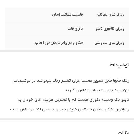
ویژگی‌های نظافتی
قابلیت نظافت آسان
ویژگی ظاهری تابلو
دارای قاب
ویژگی‌های مقاومتی
مقاوم در برابر تابش نور آفتاب
نوع کاربرد
دیواری
توضیحات
جنس
پی وی سی
رنگ قابها قابل تغییر هست ،برای تغییر رنگ میتوانید در توضیحات
تعدادتکه
سه تکه
بنویسید یا با پشتیبانی تماس بگیرید
تابلو یک وسیله دکوری هست که با کمترین هزینه اتاق خود را به
زیباترین شکل ممکن دلنشین کنید . مجموعه هپی لند در تلاش است
که با بالاترین کیفیت و مناسب ترین قیمت تابلو ها را تقدیم شما عزیزان
کند
نظرات