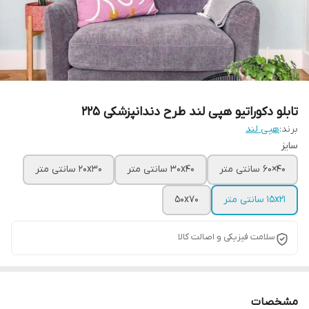
تابلو دکوراتیو هپی لند طرح دندانپزشکی 225
برند:
هپی لند
سایز
40×60 سانتی متر
30x40 سانتی متر
20x30 سانتی متر
15x21 سانتی متر
50x70
سلامت فیزیکی و اصالت کالا
مشخصات