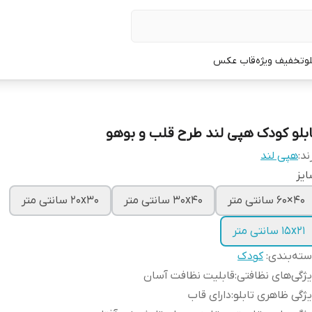
لو
تخفیف ویژه
قاب عکس
ابلو کودک هپی لند طرح قلب و بوهو
ند:
هپی لند
یز
40×60 سانتی متر
30x40 سانتی متر
20x30 سانتی متر
15x21 سانتی متر
ته‌بندی
:
کودک
ژگی‌های نظافتی
:
قابلیت نظافت آسان
ژگی ظاهری تابلو
:
دارای قاب