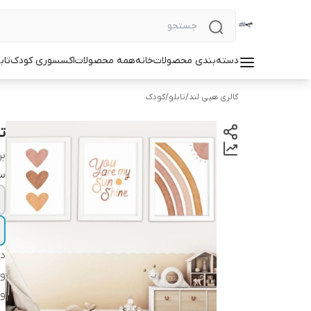
دسته‌بندی محصولات
خانه
همه محصولات
اکسسوری کودک
تاب
گالری هپی لند
/
تابلو
/
کودک
ت
بر
سا
دس
وی
وی