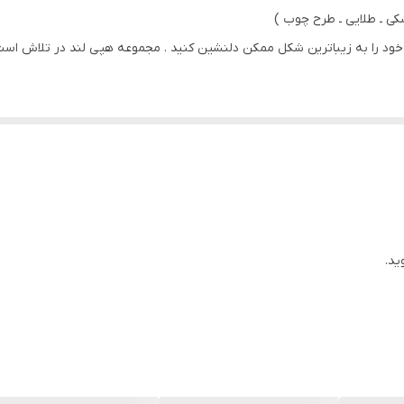
کی ـ طلایی ـ طرح چوب )
ود را به زیباترین شکل ممکن دلنشین کنید . مجموعه هپی لند در تلاش است که
 ) با بروزترین دستگاه ها انجام میشود و در برابر نور خورشید مقاوم بوده و 
یشود و شیشه ندارد
ید.