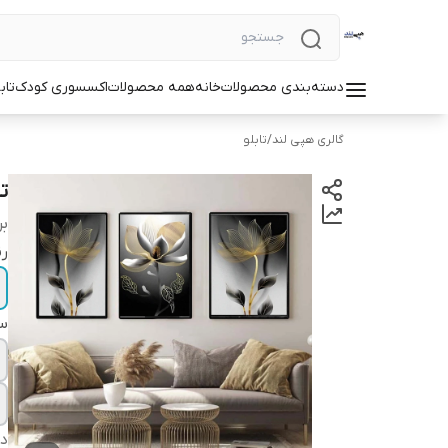
دسته‌بندی محصولات
خانه
همه محصولات
اکسسوری کودک
تاب
گالری هپی لند
/
تابلو
تا
بر
ر
سا
دس