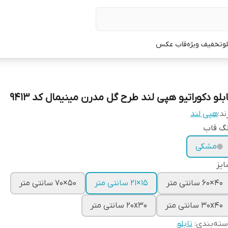
لو
تخفیف ویژه
قاب عکس
بلو دکوراتیو هپی لند طرح گل مدرن مینیمال کد 9413
ند:
هپی لند
نگ قاب
مشکی
یز
40×60 سانتی متر
15×21 سانتی متر
50×70 سانتی متر
30x40 سانتی متر
20x30 سانتی متر
ته‌بندی
:
تابلو