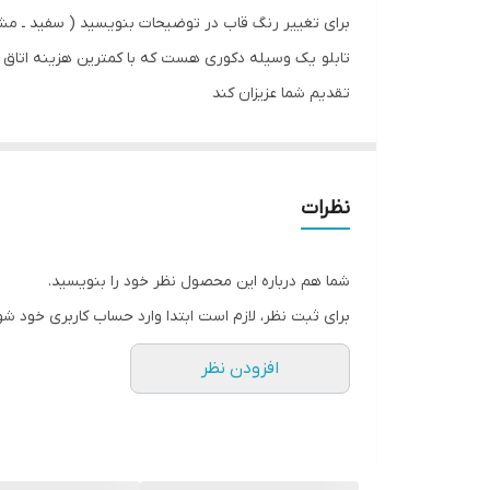
برای تغییر رنگ قاب در توضیحات بنویسید ( سفید ـ مش
تابلو یک وسیله دکوری هست که با کمترین هزینه اتاق خ
تقدیم شما عزیزان کند
تابلو های فوق با چاپ روی کاغذ فوجی فیلم ( سیلک عکاسی
جنس قاب ها pvc و همراه با شیشه و بست اویز میباشد
جنس شاسی ام دی اف هست عکس روی چوب چسبیده م
نظرات
شما هم درباره این محصول نظر خود را بنویسید.
برای ثبت نظر، لازم است ابتدا وارد حساب کاربری خود شو
افزودن نظر