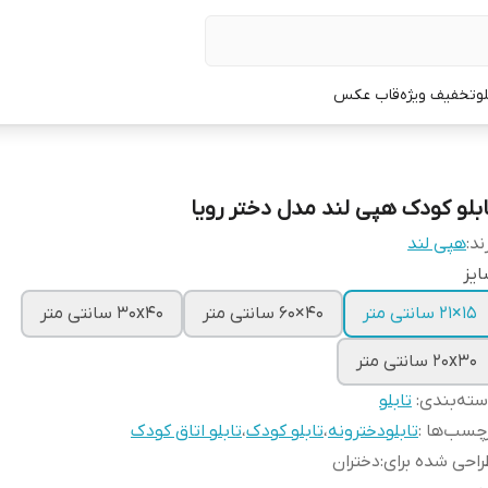
لو
تخفیف ویژه
قاب عکس
ابلو کودک هپی لند مدل دختر رویا
ند:
هپی لند
یز
15×21 سانتی متر
40×60 سانتی متر
30x40 سانتی متر
20x30 سانتی متر
ته‌بندی
:
تابلو
چسب‌ها :
تابلودخترونه
،
تابلو کودک
،
تابلو اتاق کودک
احی شده برای
:
دختران