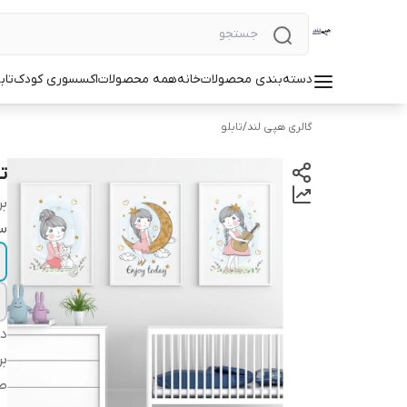
دسته‌بندی محصولات
خانه
همه محصولات
اکسسوری کودک
تاب
گالری هپی لند
/
تابلو
ت
بر
سا
دس
بر
طر