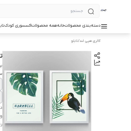
دسته‌بندی محصولات
خانه
همه محصولات
اکسسوری کودک
تاب
گالری هپی لند
/
تابلو
ت
بر
سا
دس
وی
ر