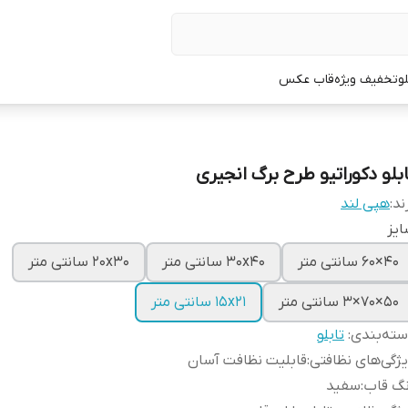
لو
تخفیف ویژه
قاب عکس
ابلو دکوراتیو طرح برگ انجیری
ند:
هپی لند
یز
40×60 سانتی متر
30x40 سانتی متر
20x30 سانتی متر
50×70×3 سانتی متر
15x21 سانتی متر
ته‌بندی
:
تابلو
ژگی‌های نظافتی
:
قابلیت نظافت آسان
نگ قاب
:
سفید