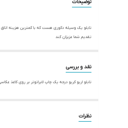
توضیحات
ویژگی‌های مقاومتی
جنس
تابلو یک وسیله دکوری هست که با کمترین هزینه اتاق خ
تقدیم شما عزیزان کند
تعدادتکه
تابلو های فوق با چاپ روی کاغذ فوجی فیلم ( سیلک عکا
اریو از نوع بهترین جنس قاب میباشد
نقد و بررسی
تابلو اریو کریو درجه یک چاپ لابراتوتر بر روی کاغذ عکا
نظرات