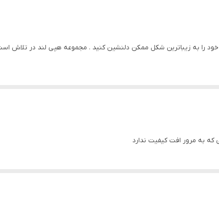
مقاوم در برابر تابش نور آفتاب
پی وی سی
ود را به زیباترین شکل ممکن دلنشین کنید . مجموعه هپی لند در تلاش است که
سه تکه
سی ) با بروزترین دستگاه ها انجام میشود و در برابر نور خورشید مقاوم بود
سی که به مرور افت کیفیت ندارد