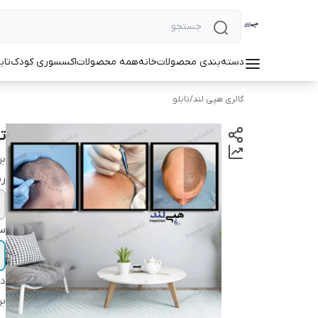
دسته‌بندی محصولات
خانه
همه محصولات
اکسسوری کودک
تاب
گالری هپی لند
/
تابلو
تا
بر
ر
سا
دس
بر