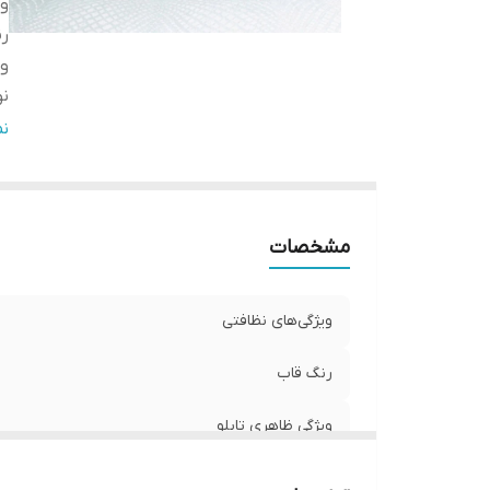
وی
ر
وی
نو
وی
ن
ج
تع
مشخصات
ویژگی‌های نظافتی
رنگ قاب
ویژگی ظاهری تابلو
نوع کاربرد