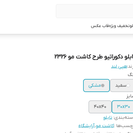
لو
تخفیف ویژه
قاب عکس
بلو دکوراتیو طرح کاشت مو 2326
ند:
هپی لند
نگ
سفید
مشکی
یز
40x40
30x30
ته‌بندی
:
تابلو
چسب‌ها :
کاشت مو
،
آرایشگاه