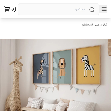
گالری هپی لند
/
تابلو