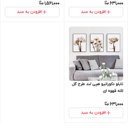
1,561,000
631,000
افزودن به سبد
افزودن به سبد
تابلو دکوراتیو هپی لند طرح گل
لاله قهوه ای
631,000
افزودن به سبد