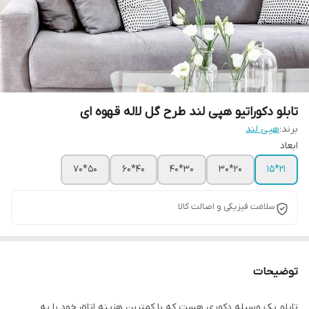
تابلو دکوراتیو هپی لند طرح گل لاله قهوه ای
برند:
هپی لند
ابعاد
50*70
40*60
30*40
20*30
21*15
سلامت فیزیکی و اصالت کالا
توضیحات
تابلو یک وسیله دکوری هست که با کمترین هزینه اتاق خود را به