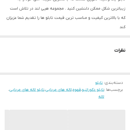
زیباترین شکل ممکن دلنشین کنید . مجموعه هپی لند در تلاش است
که با بالاترین کیفیت و مناسب ترین قیمت تابلو ها را تقدیم شما عزیزان
کند
تابلو های فوق با چاپ روی کاغذ فوجی فیلم ( سیلک عکاسی ) با بروزترین
دستگاه ها انجام میشود و در برابر نور خورشید مقاوم بوده و به مرور
نظرات
زمان رنگ ان تغییر نمیکند
امکان تعویض رنگ قاب یا چاب روی شاسی می باشد
دسته‌بندی
:
تابلو
برچسب‌ها :
تابلو دکوراتیو
،
قهوه
،
لاله های مردابی
،
تابلو لاله های مردابی
،
لاله