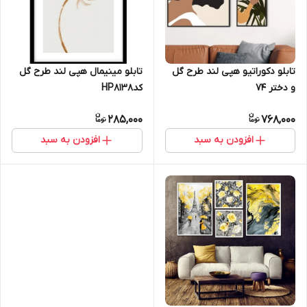
تابلو دکوراتیو هپی لند طرح گل
تابلو مینیمال هپی لند طرح گل
و دختر 74
کدHP8138
285,000
768,000
افزودن به سبد
افزودن به سبد