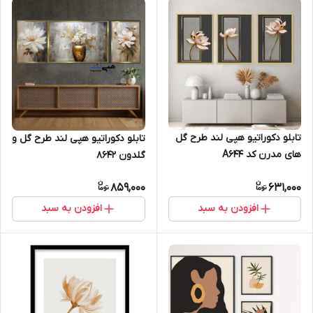
تابلو دکوراتیو هپی لند طرح گل
تابلو دکوراتیو هپی لند طرح گل و
های مدرن کد A644
گلدون 8642
859,000
631,000
افزودن به سبد
افزودن به سبد