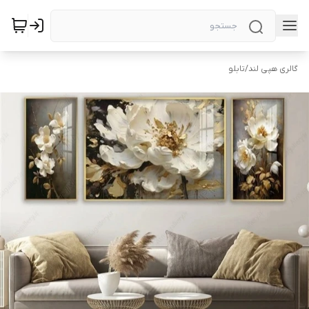
گالری هپی لند
/
تابلو