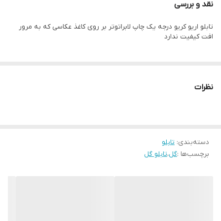
نقد و بررسی
زمان رنگ ان تغییر نمیکند وجنس قاب شمش اریو از نوع بهترین جنس
تابلو اریو کریو درجه یک چاپ لابراتوتر بر روی کاغذ عکاسی که به مرور
قاب میباشد
افت کیفیت ندارد
رنگ قابها قابل تغییر است و میتوانید برای تغییر آن به پشتیبانی تماس
بگیرید
نظرات
دسته‌بندی
:
تابلو
برچسب‌ها :
گل
،
تابلو گل