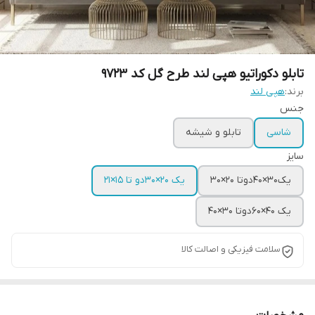
تابلو دکوراتیو هپی لند طرح گل کد 9723
برند:
هپی لند
جنس
شاسی
تابلو و شیشه
سایز
یک30×40دوتا 20×30
یک 20×30دو تا 15×21
یک 40×60دوتا 30×۴۰
سلامت فیزیکی و اصالت کالا