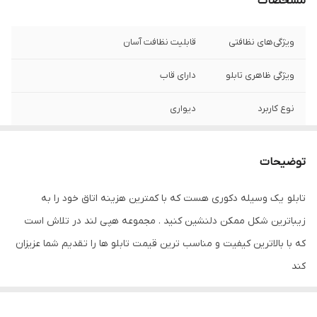
مشخصات
ویژگی‌های نظافتی
قابلیت نظافت آسان
ویژگی ظاهری تابلو
دارای قاب
نوع کاربرد
دیواری
ویژگی‌های مقاومتی
مقاوم در برابر تابش نور آفتاب
توضیحات
تعدادتکه
سه تکه
تابلو یک وسیله دکوری هست که با کمترین هزینه اتاق خود را به
زیباترین شکل ممکن دلنشین کنید . مجموعه هپی لند در تلاش است
که با بالاترین کیفیت و مناسب ترین قیمت تابلو ها را تقدیم شما عزیزان
کند
تابلو های فوق با چاپ روی کاغذ فوجی فیلم ( سیلک عکاسی ) با بروزترین
دستگاه ها انجام میشود و در برابر نور خورشید مقاوم بوده و به مرور