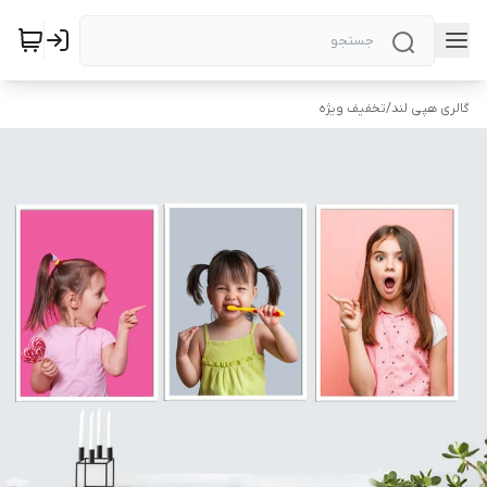
گالری هپی لند
/
تخفیف ویژه