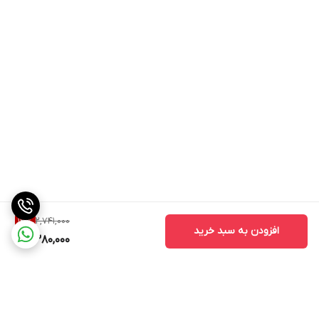
2,741,000
13
%
افزودن به سبد خرید
2,380,000