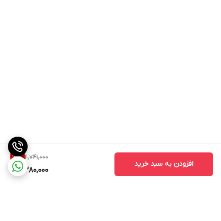
2,741,000
13
%
افزودن به سبد خرید
2,380,000