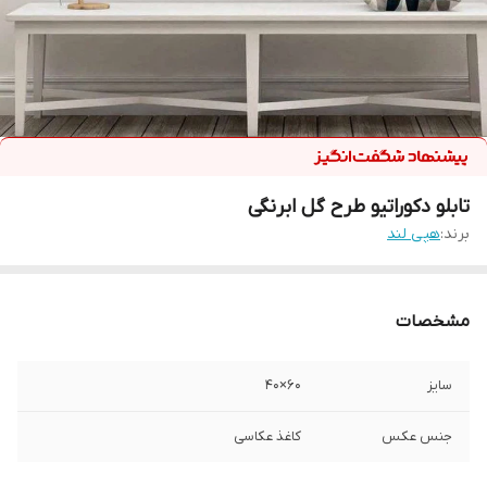
تابلو دکوراتیو طرح گل ابرنگی
برند:
هپی لند
مشخصات
سایز
60×40
جنس عکس
کاغذ عکاسی