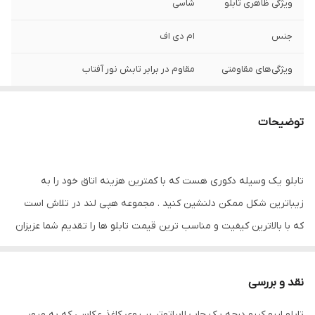
ویژگی ظاهری تابلو
شاسی
جنس
ام دی اف
ویژگی‌های مقاومتی
مقاوم در برابر تابش نور آفتاب
نوع کاربرد
دیواری
توضیحات
تابلو یک وسیله دکوری هست که با کمترین هزینه اتاق خود را به
زیباترین شکل ممکن دلنشین کنید . مجموعه هپی لند در تلاش است
که با بالاترین کیفیت و مناسب ترین قیمت تابلو ها را تقدیم شما عزیزان
کند
تابلو های فوق با چاپ روی کاغذ فوجی فیلم ( سیلک عکاسی ) با بروزترین
نقد و بررسی
دستگاه ها انجام میشود و در برابر نور خورشید مقاوم بوده و به مرور
تابلو اریو کریو درجه یک چاپ لابراتوتر بر روی کاغذ عکاسی که به مرور