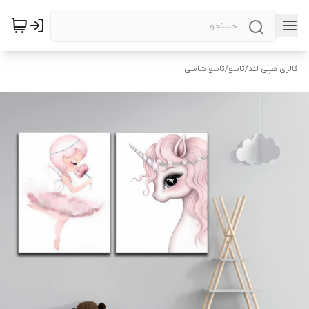
گالری هپی لند
/
تابلو
/
تابلو شاسی