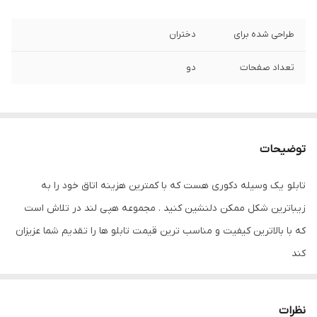
طراحی شده برای
دختران
تعداد صفحات
دو
توضیحات
تابلو یک وسیله دکوری هست که با کمترین هزینه اتاق خود را به
زیباترین شکل ممکن دلنشین کنید . مجموعه هپی لند در تلاش است
که با بالاترین کیفیت و مناسب ترین قیمت تابلو ها را تقدیم شما عزیزان
کند
تابلو های فوق با چاپ روی کاغذ فوجی فیلم ( سیلک عکاسی ) با بروزترین
دستگاه ها انجام میشود و در برابر نور خورشید مقاوم بوده و به مرور
نظرات