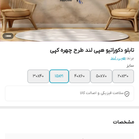
تابلو دکوراتیو هپی لند طرح چهره کپی
برند:
هپی لند
سایز
30x40
15x21
40x60
50x70
20x30
سلامت فیزیکی و اصالت کالا
مشخصات