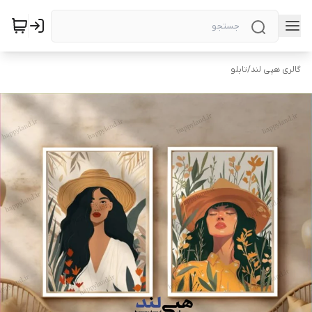
گالری هپی لند
/
تابلو