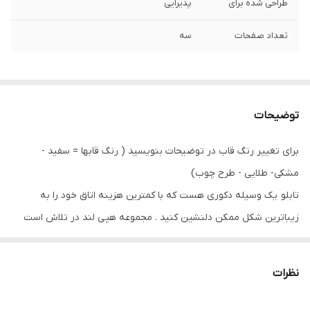
طراحی شده برای
پذیرایی
تعداد صفحات
سه
توضیحات
برای تغییر رنگ قاب در توضیحات بنویسید ( رنگ قابها = سفید -
مشکی- طلایی - طرح چوب)
تابلو یک وسیله دکوری هست که با کمترین هزینه اتاق خود را به
زیباترین شکل ممکن دلنشین کنید . مجموعه هپی لند در تلاش است
که با بالاترین کیفیت و مناسب ترین قیمت تابلو ها را تقدیم شما عزیزان
کند
نظرات
تابلو های فوق با چاپ روی کاغذ فوجی فیلم ( سیلک عکاسی ) با بروزترین
دستگاه ها انجام میشود و در برابر نور خورشید مقاوم بوده و به مرور