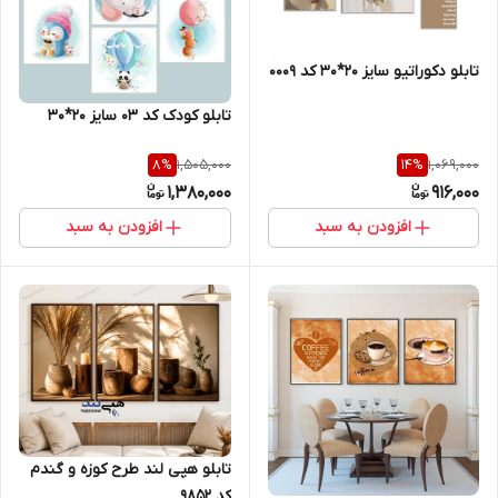
تابلو دکوراتیو سایز 20*30 کد 0009
تابلو کودک کد 03 سایز 20*30
1,505,000
1,069,000
8
%
14
%
1,380,000
916,000
افزودن به سبد
افزودن به سبد
تابلو هپی لند طرح کوزه و گندم
کد 9852