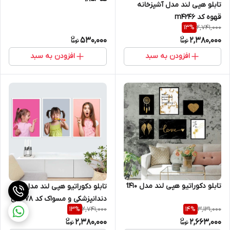
تابلو هپی لند مدل آشپزخانه
قهوه کد m4246
2,741,000
13
%
530,000
2,380,000
افزودن به سبد
افزودن به سبد
تابلو دکوراتیو هپی لند مدل t410
تابلو دکوراتیو هپی لند مدل
دندانپزشکی و مسواک کد 78 کپی
2,741,000
3,131,000
13
%
14
%
2,380,000
2,663,000