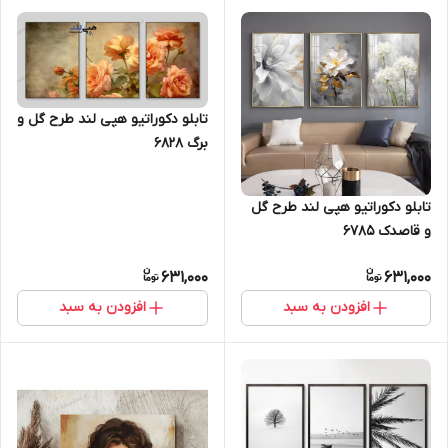
تابلو دکوراتیو هپی لند طرح گل و
برگ 6828
تابلو دکوراتیو هپی لند طرح گل
و قاصدک 6785
631,000
631,000
افزودن به سبد
افزودن به سبد