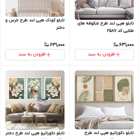
تابلو کودک هپی لند طرح خرس و
تابلو هپی لند طرح شکوفه های
دختر
طلایی کد 2587
631,000
631,000
افزودن به سبد
افزودن به سبد
تابلو دکوراتیو هپی لند طرح
تابلو دکوراتیو هپی لند طرح دختر