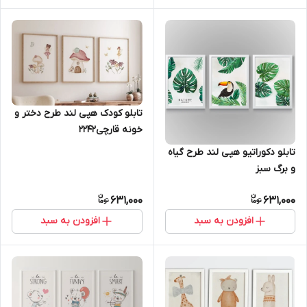
تابلو کودک هپی لند طرح دختر و
خونه قارچی2242
تابلو دکوراتیو هپی لند طرح گیاه
و برگ سبز
631,000
631,000
افزودن به سبد
افزودن به سبد