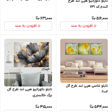
تابلو دکوراتیو هپی لند طرح
گندم کد 731
631,000
516,000
افزودن به سبد
افزودن به سبد
تابلو شاسی هپی لند طرح گل
تابلو دکوراتیو هپی لند طرح گل
2002
برگ خاکستری
415,000
544,000