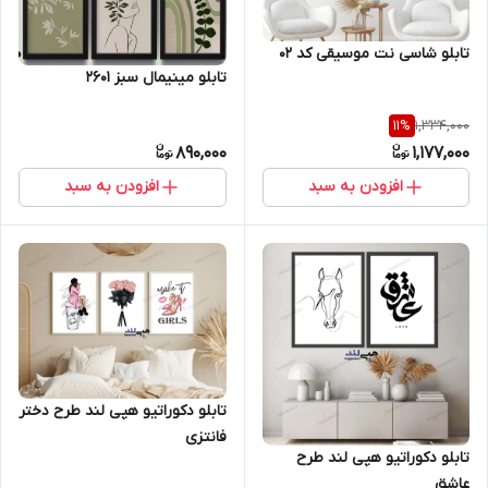
تابلو شاسی نت موسیقی کد 02
تابلو مینیمال سبز 2601
1,334,000
11
%
890,000
1,177,000
افزودن به سبد
افزودن به سبد
تابلو دکوراتیو هپی لند طرح دختر
فانتزی
تابلو دکوراتیو هپی لند طرح
عاشق