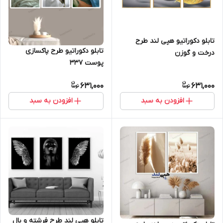
تابلو دکوراتیو هپی لند طرح
تابلو دکوراتیو طرح پاکسازی
درخت و گوزن
پوست 337
631,000
631,000
افزودن به سبد
افزودن به سبد
تابلو هپی لند طرح فرشته و بال