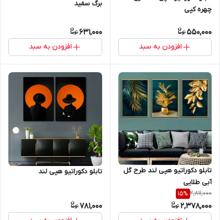
برگ سفید
چهره کپی
631,000
550,000
افزودن به سبد
افزودن به سبد
تابلو دکوراتیو هپی لند طرح گل
تابلو دکوراتیو هپی لند
آبی طلایی
2,811,000
15
%
781,000
2,378,000