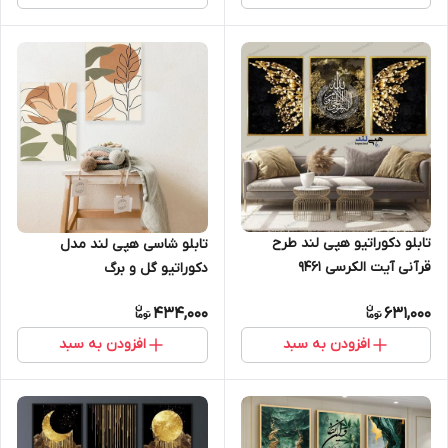
تابلو دکوراتیو هپی لند طرح
تابلو شاسی هپی لند مدل
قرآنی آیت الکرسی 9461
دکوراتیو گل و برگ
434,000
631,000
افزودن به سبد
افزودن به سبد