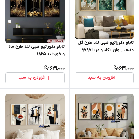
تابلو دکوراتیو هپی لند طرح گل
تابلو دکوراتیو هپی لند طرح ماه
مذهبی وان یکاد و دریا 9787
و خورشید 6845
631,000
631,000
افزودن به سبد
افزودن به سبد