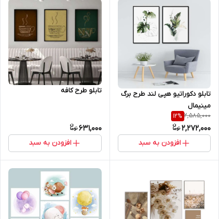
تابلو طرح کافه
تابلو دکوراتیو هپی لند طرح برگ
مینیمال
2,585,000
12
%
631,000
2,272,000
افزودن به سبد
افزودن به سبد