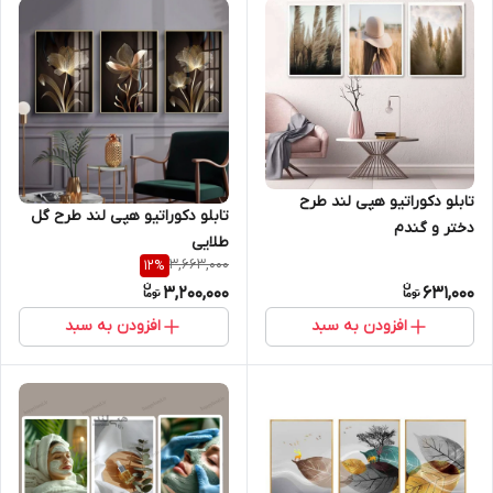
تابلو دکوراتیو هپی لند طرح
تابلو دکوراتیو هپی لند طرح گل
دختر و گندم
طلایی
3,663,000
12
%
3,200,000
631,000
افزودن به سبد
افزودن به سبد