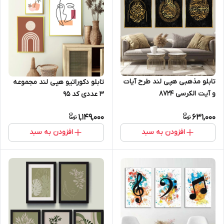
تابلو مذهبی هپی لند طرح آیات
تابلو دکوراتیو هپی لند مجموعه
و آیت الکرسی 8724
3 عددی کد 95
1,149,000
631,000
افزودن به سبد
افزودن به سبد