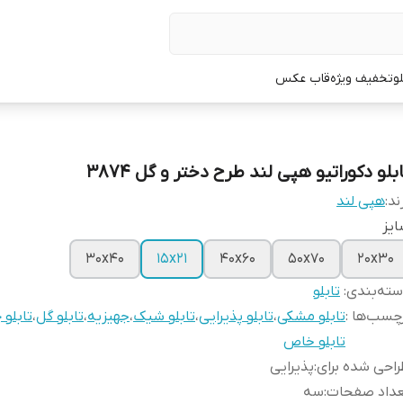
لو
تخفیف ویژه
قاب عکس
بلو دکوراتیو هپی لند طرح دختر و گل 3874
ند:
هپی لند
یز
30x40
15x21
40x60
50x70
20x30
ته‌بندی
:
تابلو
چسب‌ها :
تابلو مشکی
،
تابلو پذیرایی
،
تابلو شیک
،
جهیزیه
،
تابلو گل
،
تابلو 
تابلو خاص
احی شده برای
:
پذیرایی
عداد صفحات
:
سه