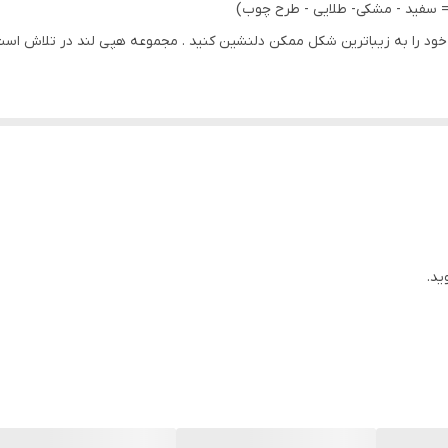
 = سفید - مشکی- طلایی - طرح چوب)
ود را به زیباترین شکل ممکن دلنشین کنید . مجموعه هپی لند در تلاش است که
 ) با بروزترین دستگاه ها انجام میشود و در برابر نور خورشید مقاوم بوده و 
یشود و شیشه ندارد
ید.