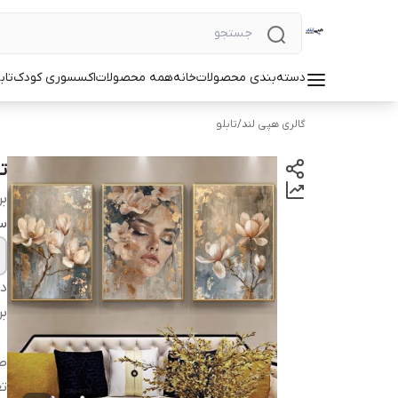
دسته‌بندی محصولات
خانه
همه محصولات
اکسسوری کودک
تاب
گالری هپی لند
/
تابلو
تا
بر
سا
دس
بر
طر
ت