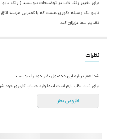
برای تغییر رنگ قاب در توضیحات بنویسید ( رنگ قابها
تابلو یک وسیله دکوری هست که با کمترین هزینه اتاق خ
تقدیم شما عزیزان کند
تابلو های فوق با چاپ روی کاغذ فوجی فیلم ( سیلک عکاسی
جنس قاب ها pvc و همراه با شیشه و بست اویز میباشد
جنس شاسی ام دی اف هست عکس روی چوب چسبیده م
نظرات
شما هم درباره این محصول نظر خود را بنویسید.
برای ثبت نظر، لازم است ابتدا وارد حساب کاربری خود شو
افزودن نظر