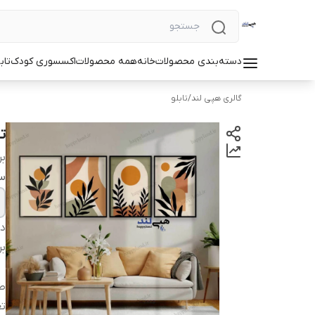
دسته‌بندی محصولات
خانه
همه محصولات
اکسسوری کودک
تاب
گالری هپی لند
/
تابلو
تا
بر
سا
دس
بر
طر
ت