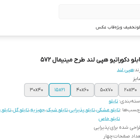
لو
تخفیف ویژه
قاب عکس
بلو دکوراتیو هپی لند طرح مینیمال 572
ند:
هپی لند
یز
30x40
15x21
40x60
50x70
20x30
ته‌بندی
:
تابلو
چسب‌ها :
تابلو مشکی
،
تابلو پذیرایی
،
تابلو شیک
،
جهیزیه
،
تابلو گل
،
تابلو 
تابلو خاص
احی شده برای
:
پذیرایی
عداد صفحات
:
چهار