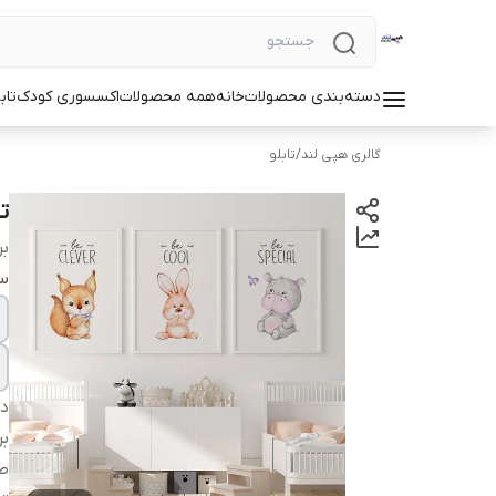
دسته‌بندی محصولات
خانه
همه محصولات
اکسسوری کودک
تاب
گالری هپی لند
/
تابلو
تا
بر
سا
دس
بر
طر