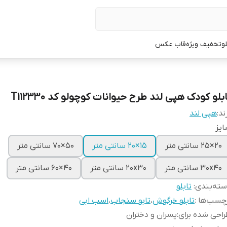
لو
تخفیف ویژه
قاب عکس
بلو کودک هپی لند طرح حیوانات کوچولو کد T112330
ند:
هپی لند
یز
20×25 سانتی متر
15×20 سانتی متر
50×70 سانتی متر
30x40 سانتی متر
20x30 سانتی متر
40×60 سانتی متر
ته‌بندی
:
تابلو
چسب‌ها :
تابلو خرگوش
،
تابو سنجاب
،
اسب ابی
احی شده برای
:
پسران و دختران