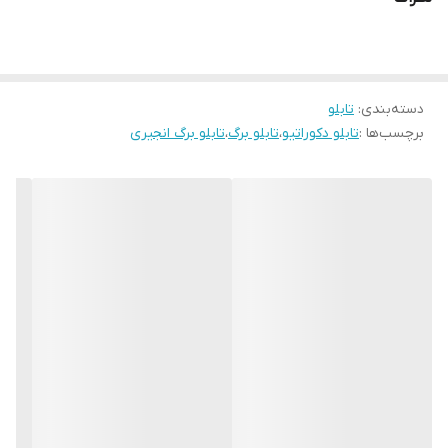
زمان رنگ ان تغییر نمیکند
جنس قاب ها pvc و عرض قابها دوسانت و همراه با شیشه و بست اویز
میباشد
دسته‌بندی
:
تابلو
برچسب‌ها :
تابلو دکوراتیو
،
تابلو برگ
،
تابلو برگ انجیری