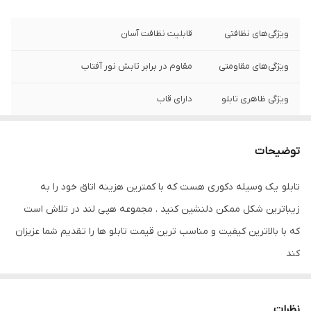
ویژگی‌های نظافتی
قابلیت نظافت آسان
ویژگی‌های مقاومتی
مقاوم در برابر تابش نور آفتاب
ویژگی ظاهری تابلو
دارای قاب
نوع کاربرد
رومیزی , دیواری
توضیحات
جنس
پی وی سی
تابلو یک وسیله دکوری هست که با کمترین هزینه اتاق خود را به
تعدادتکه
سه تکه
زیباترین شکل ممکن دلنشین کنید . مجموعه هپی لند در تلاش است
که با بالاترین کیفیت و مناسب ترین قیمت تابلو ها را تقدیم شما عزیزان
کند
تابلو های فوق با چاپ روی کاغذ فوجی فیلم ( سیلک عکاسی ) با بروزترین
دستگاه ها انجام میشود و در برابر نور خورشید مقاوم بوده و به مرور
نظرات