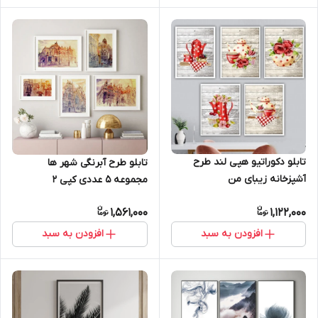
تابلو دکوراتیو هپی لند طرح
تابلو طرح آبرنگی شهر ها
آشپزخانه زیبای من
مجموعه 5 عددی کپی 2
1,561,000
1,122,000
افزودن به سبد
افزودن به سبد