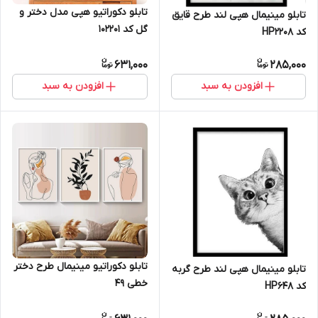
تابلو دکوراتیو هپی مدل دختر و
تابلو مینیمال هپی لند طرح قایق
گل کد 102201
کد HP2208
631,000
285,000
افزودن به سبد
افزودن به سبد
تابلو دکوراتیو مینیمال طرح دختر
تابلو مینیمال هپی لند طرح گربه
خطی 49
کد HP648