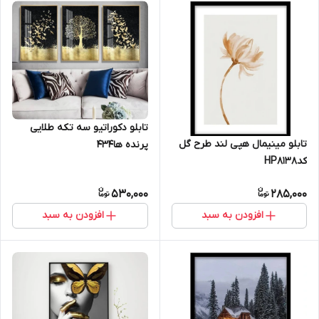
تابلو دکوراتیو سه تکه طلایی
تابلو مینیمال هپی لند طرح گل
پرنده ها434
کدHP8138
530,000
285,000
افزودن به سبد
افزودن به سبد