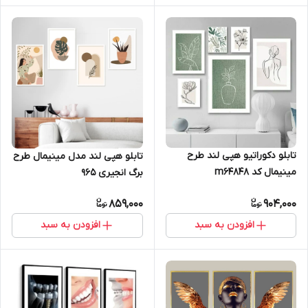
تابلو دکوراتیو هپی لند طرح
تابلو هپی لند مدل مینیمال طرح
مینیمال کد m64848
برگ انجیری 965
859,000
904,000
افزودن به سبد
افزودن به سبد