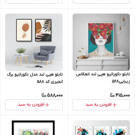
تابلو دکوراتیو هپی لند انعکاس
تابلو هپی لند مدل دکوراتیو برگ
زیبایی568
انجیری کد 588
588,000
415,000
افزودن به سبد
افزودن به سبد