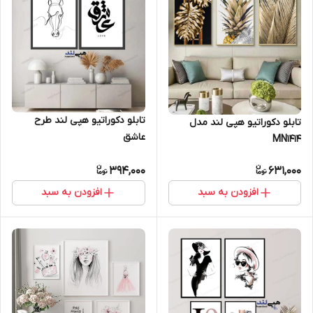
تابلو دکوراتیو هپی لند طرح
تابلو دکوراتیو هپی لند مدل
عاشق
MN1414
394,000
631,000
افزودن به سبد
افزودن به سبد