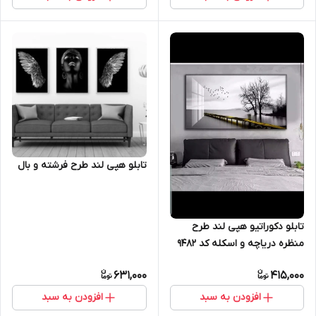
تابلو هپی لند طرح فرشته و بال
تابلو دکوراتیو هپی لند طرح
منظره دریاچه و اسکله کد 9482
631,000
415,000
افزودن به سبد
افزودن به سبد