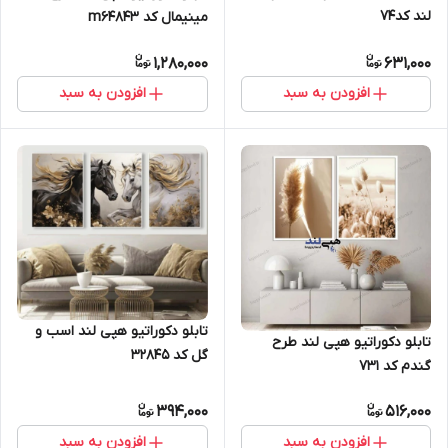
لند کد74
مینیمال کد m64843
1,280,000
631,000
افزودن به سبد
افزودن به سبد
تابلو دکوراتیو هپی لند اسب و
تابلو دکوراتیو هپی لند طرح
گل کد 32845
گندم کد 731
394,000
516,000
افزودن به سبد
افزودن به سبد