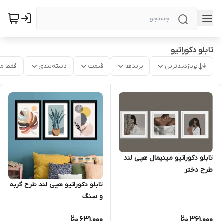
تابلو دکوراتیو
پربازدیدترین
برندها
قیمت
دسته‌بندی
فقط م
تابلو دکوراتیو مینیمال هپی لند
طرح دختر
تابلو دکوراتیو هپی لند طرح گربه
و سنگ
631,000
361,000