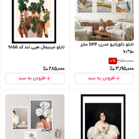
تابلو دکوراتیو مدرن b1212 سایز
تابلو مینیمال هپی لند کد 9855
50*70
3,570,000
10
%
285,000
3,195,000
افزودن به سبد
افزودن به سبد