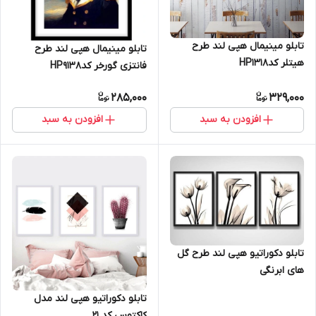
تابلو مینیمال هپی لند طرح
تابلو مینیمال هپی لند طرح
هیتلر کدHP1318
فانتزی گورخر کدHP9138
285,000
329,000
افزودن به سبد
افزودن به سبد
تابلو دکوراتیو هپی لند طرح گل
های ابرنگی
تابلو دکوراتیو هپی لند مدل
کاکتوس کد 21