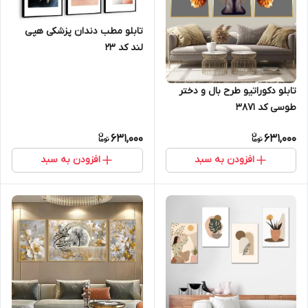
تابلو مطب دندان پزشکی هپی
لند کد 23
تابلو دکوراتیو طرح بال و دختر
طوسی کد 3871
631,000
631,000
افزودن به سبد
افزودن به سبد