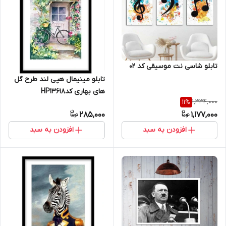
تابلو شاسی نت موسیقی کد 02
تابلو مینیمال هپی لند طرح گل
های بهاری کدHP13618
1,334,000
11
%
285,000
1,177,000
افزودن به سبد
افزودن به سبد