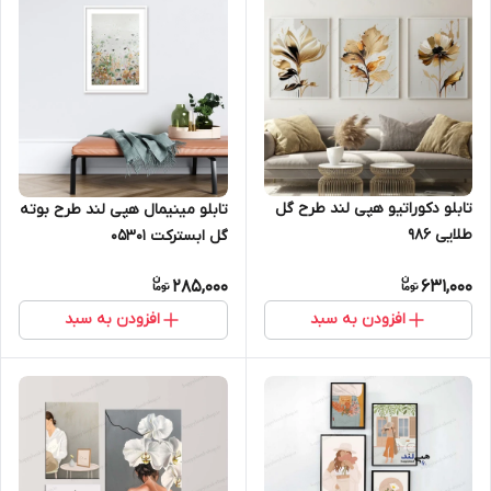
تابلو دکوراتیو هپی لند طرح گل
تابلو مینیمال هپی لند طرح بوته
طلایی 986
گل ابسترکت 05301
285,000
631,000
افزودن به سبد
افزودن به سبد