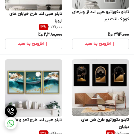
تابلو دکوراتیو هپی لند از چیزهای
تابلو هپی لند طرح خیابان های
کوچک لذت ببر
اروپا
2,741,000
13
%
2,380,000
394,000
افزودن به سبد
افزودن به سبد
تابلو دکوراتیو طرح شن های
تابلو هپی لند طرح آهو و ماه
بیایان
2,741,000
2,741,000
13
%
13
%