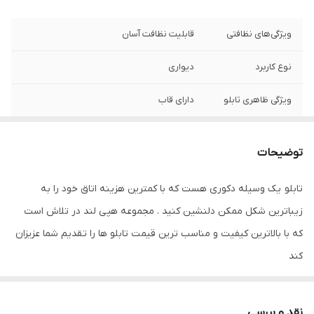
ویژگی‌های نظافتی
قابلیت نظافت آسان
نوع کاربرد
دیواری
ویژگی ظاهری تابلو
دارای قاب
ویژگی‌های مقاومتی
مقاوم در برابر تابش نور آفتاب
توضیحات
تعدادتکه
سه تکه
تابلو یک وسیله دکوری هست که با کمترین هزینه اتاق خود را به
جنس
پی وی سی
زیباترین شکل ممکن دلنشین کنید . مجموعه هپی لند در تلاش است
که با بالاترین کیفیت و مناسب ترین قیمت تابلو ها را تقدیم شما عزیزان
کند
تابلو های فوق با چاپ روی کاغذ فوجی فیلم ( سیلک عکاسی ) با بروزترین
دستگاه ها انجام میشود و در برابر نور خورشید مقاوم بوده و به مرور
نقد و بررسی