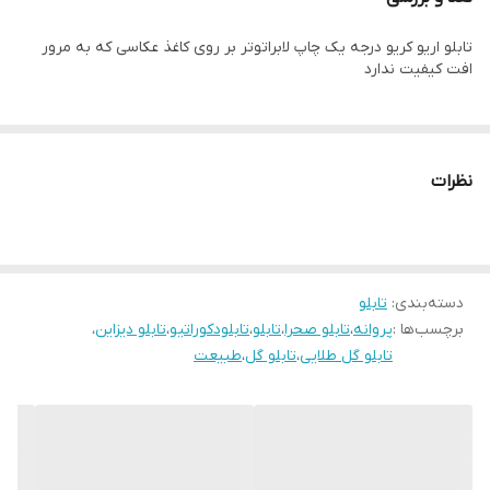
زمان رنگ ان تغییر نمیکند وجنس قاب شمش اریو از نوع بهترین جنس
تابلو اریو کریو درجه یک چاپ لابراتوتر بر روی کاغذ عکاسی که به مرور
قاب میباشد
افت کیفیت ندارد
رنگ قابها قابل تغییر است و میتوانید برای تغییر آن به پشتیبانی تماس
بگیرید
نظرات
دسته‌بندی
:
تابلو
برچسب‌ها :
پروانه
،
تابلو صحرا
،
تابلو
،
تابلودکوراتیو
،
تابلو دیزاین
،
تابلو گل طلایی
،
تابلو گل
،
طبیعت