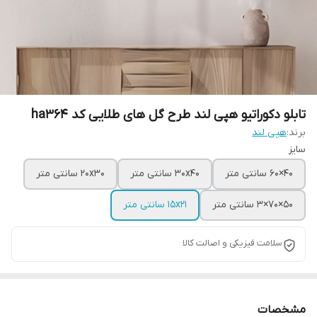
تابلو دکوراتیو هپی لند طرح گل های طلایی کد ha364
برند:
هپی لند
سایز
40×60 سانتی متر
30x40 سانتی متر
20x30 سانتی متر
50×70×3 سانتی متر
15x21 سانتی متر
سلامت فیزیکی و اصالت کالا
مشخصات