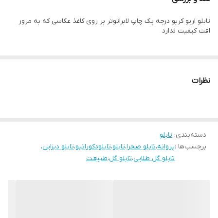
زمان رنگ ان تغییر نمیکند وجنس قاب شمش اریو از نوع بهترین جنس
تابلو اریو کریو درجه یک چاپ لابراتوتر بر روی کاغذ عکاسی که به مرور
قاب میباشد
افت کیفیت ندارد
رنگ قابها قابل تغییر است و میتوانید برای تغییر آن به پشتیبانی تماس
بگیرید
نظرات
دسته‌بندی
:
تابلو
برچسب‌ها :
پروانه
،
تابلو صحرا
،
تابلو
،
تابلودکوراتیو
،
تابلو دیزاین
،
تابلو گل طلایی
،
تابلو گل
،
طبیعت