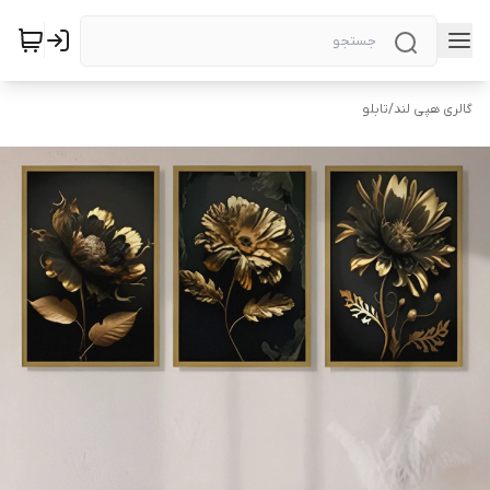
گالری هپی لند
/
تابلو