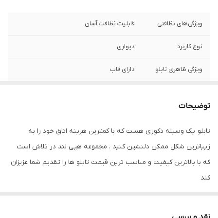
ویژگی‌های نظافتی
قابلیت نظافت آسان
نوع کاربرد
دیواری
ویژگی ظاهری تابلو
دارای قاب
ویژگی‌های مقاومتی
مقاوم در برابر تابش نور آفتاب
توضیحات
تعدادتکه
سه تکه
تابلو یک وسیله دکوری هست که با کمترین هزینه اتاق خود را به
زیباترین شکل ممکن دلنشین کنید . مجموعه هپی لند در تلاش است
که با بالاترین کیفیت و مناسب ترین قیمت تابلو ها را تقدیم شما عزیزان
کند
تابلو های فوق با چاپ روی کاغذ فوجی فیلم ( سیلک عکاسی ) با بروزترین
دستگاه ها انجام میشود و در برابر نور خورشید مقاوم بوده و به مرور
نقد و بررسی