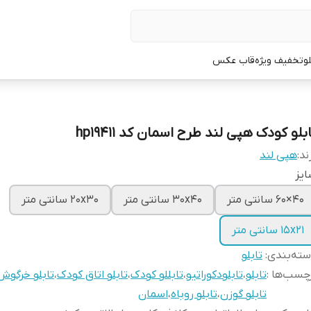
لو
تخفیف ویژه
قاب عکس
بلو کودک هپی لند طرح اسمان کد hp19411
ند:
هپی لند
یز
40×60 سانتی متر
30x40 سانتی متر
20x30 سانتی متر
15x21 سانتی متر
ته‌بندی
:
تابلو
چسب‌ها :
تابلو
،
تابلودکوراتیو
،
تابللو کودک
،
تابلو اتاق کودک
،
تابلو خرگوش
تابلو گوزن
،
تابلو روباه
،
اسمان