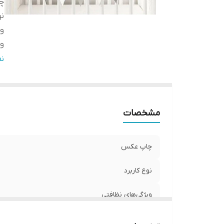
چ
نو
وی
وی
تع
ن
وی
ج
مشخصات
چاپ عکس
نوع کاربرد
ویژگی‌های نظافتی
ویژگی ظاهری تابلو