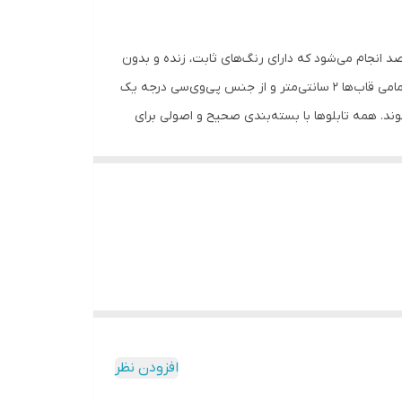
تابلوها با فرآیند چاپ شیمیایی لابراتوار، با بالاترین کيفيت ممکن و عمق رنگ 32 بیتی بر روی کاغذ سيلک با تراکم نقره 90 درصد انجام می‌شود که دارای رنگ‌های ثابت، زنده و بدون
تغيير با گذشت زمان هستند. این پوسترها مقاوم در برابر نور آفتاب، خط و خش، اثر انگشت و حتی قابل شستشو می‌باشند. ضخامت تمامی قاب‌ها 2 سانتی‌متر و از جنس پی‌وی‌سی درجه یک
 برای تابلو) ارائه می‌شوند. همه تابلوها با بسته‌بندی صحیح و اصولی برای
افزودن نظر