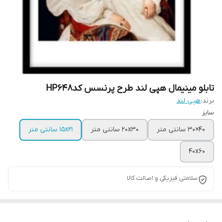
تابلو مینیمال هپی لند طرح پرنسس کدHP648
برند:
هپی لند
سایز
40×30 سانتی متر
20x30 سانتی متر
15x21 سانتی متر
40x60
سلامتی فیزیکی و اصالت کالا