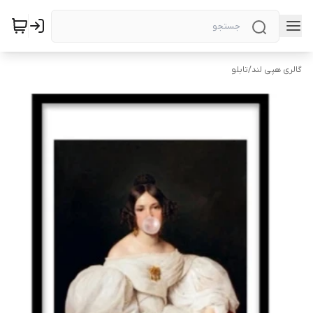
گالری هپی لند
/
تابلو