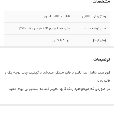
مشخصات
ویژگی‌های نظافتی
قابلیت نظافت آسان
سایر توضیحات
چاپ سیلک روی کاغذ فوجی و قاب pvc
زمان ارسال
بین 4 تا 7 روز
ویژگی ظاهری تابلو
با قاب مشکی
توضیحات
ویژگی‌های مقاومتی
مقاوم در برابر تابش نور آفتاب
این ست شامل سه تابلو با قاب مشکی میباشد با کیفیت چاپ درجه یک و
نوع کاربرد
دیواری
قاب pvc
در صورتی که میخواهید رنگ قابها تغییر کند به پشتیبانی پیام دهید