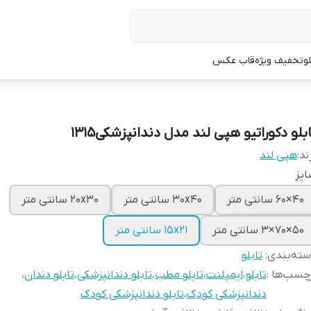
لو
تخفیف ویژه
قاب عکس
بلو دکوراتیو هپی لند مدل دندانپزشکی1315
ند:
هپی لند
یز
40×60 سانتی متر
30x40 سانتی متر
20x30 سانتی متر
50×70×3 سانتی متر
15x21 سانتی متر
ته‌بندی
:
تابلو
چسب‌ها :
تابلو
،
ایمپلنت
،
تابلو مطب
،
تابلو دندانپزشکی
،
تابلو دندان
،
دندانپزشکی کودک
،
تابلو دندانپزشکی کودک