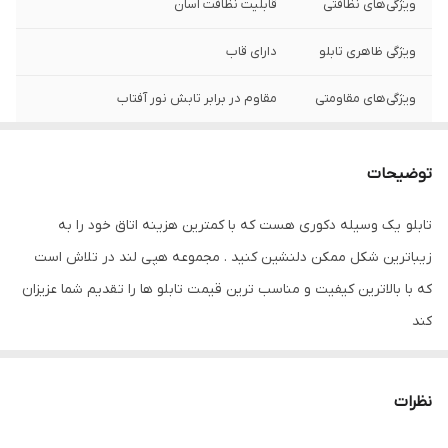
ویژگی‌های نظافتی
قابلیت نظافت آسان
ویژگی ظاهری تابلو
دارای قاب
ویژگی‌های مقاومتی
مقاوم در برابر تابش نور آفتاب
نوع کاربرد
دیواری
توضیحات
جنس
پی وی سی
تابلو یک وسیله دکوری هست که با کمترین هزینه اتاق خود را به
زیباترین شکل ممکن دلنشین کنید . مجموعه هپی لند در تلاش است
که با بالاترین کیفیت و مناسب ترین قیمت تابلو ها را تقدیم شما عزیزان
کند
تابلو های فوق با چاپ روی کاغذ فوجی فیلم ( سیلک عکاسی ) با بروزترین
دستگاه ها انجام میشود و در برابر نور خورشید مقاوم بوده و به مرور
نظرات
زمان رنگ ان تغییر نمیکند وجنس قاب شمش اریو از نوع بهترین جنس