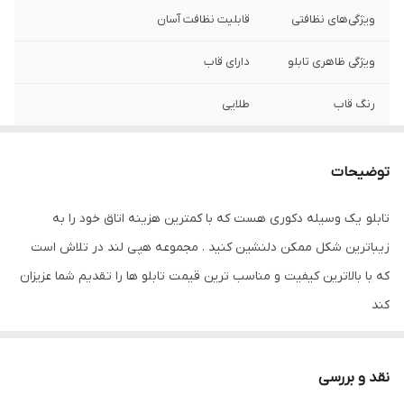
ویژگی‌های نظافتی
قابلیت نظافت آسان
ویژگی ظاهری تابلو
دارای قاب
رنگ قاب
طلایی
نوع کاربرد
دیواری
توضیحات
ویژگی‌های مقاومتی
مقاوم در برابر تابش نور آفتاب
تابلو یک وسیله دکوری هست که با کمترین هزینه اتاق خود را به
جنس
پی وی سی
زیباترین شکل ممکن دلنشین کنید . مجموعه هپی لند در تلاش است
تعدادتکه
سه تکه
که با بالاترین کیفیت و مناسب ترین قیمت تابلو ها را تقدیم شما عزیزان
کند
تابلو های فوق با چاپ روی کاغذ فوجی فیلم ( سیلک عکاسی ) با بروزترین
دستگاه ها انجام میشود و در برابر نور خورشید مقاوم بوده و به مرور
نقد و بررسی
زمان رنگ ان تغییر نمیکند وجنس قاب شمش اریو از نوع بهترین جنس