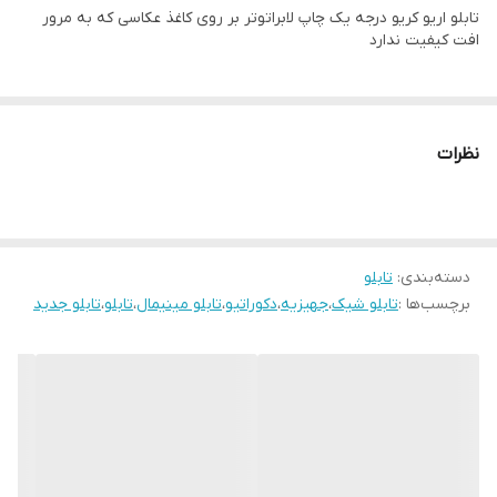
تابلو اریو کریو درجه یک چاپ لابراتوتر بر روی کاغذ عکاسی که به مرور
قاب میباشد
افت کیفیت ندارد
رنگ قابها قابل تغییر است و میتوانید برای تغییر آن به پشتیبانی تماس
بگیرید
نظرات
دسته‌بندی
:
تابلو
برچسب‌ها :
تابلو شیک
،
جهیزیه
،
دکوراتیو
،
تابلو مینیمال
،
تابلو
،
تابلو جدید