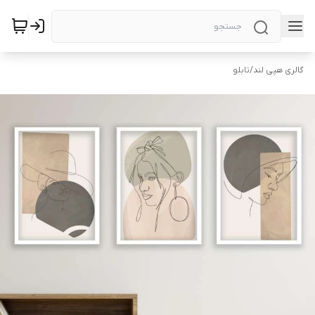
گالری هپی لند
/
تابلو