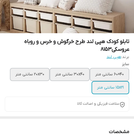
تابلو کودک هپی لند طرح خرگوش و خرس و روباه
عروسکی8153
برند:
هپی لند
سایز
40×60 سانتی متر
30x40 سانتی متر
20x30 سانتی متر
15x21 سانتی متر
سلامت فیزیکی و اصالت کالا
مشخصات