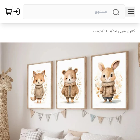
گالری هپی لند
/
تابلو
/
کودک