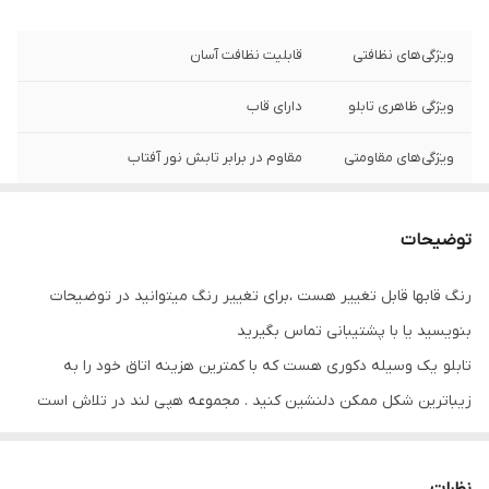
ویژگی‌های نظافتی
قابلیت نظافت آسان
ویژگی ظاهری تابلو
دارای قاب
ویژگی‌های مقاومتی
مقاوم در برابر تابش نور آفتاب
نوع کاربرد
دیواری
توضیحات
جنس
پی وی سی
رنگ قابها قابل تغییر هست ،برای تغییر رنگ میتوانید در توضیحات
تعدادتکه
سه تکه
بنویسید یا با پشتیبانی تماس بگیرید
تابلو یک وسیله دکوری هست که با کمترین هزینه اتاق خود را به
زیباترین شکل ممکن دلنشین کنید . مجموعه هپی لند در تلاش است
که با بالاترین کیفیت و مناسب ترین قیمت تابلو ها را تقدیم شما عزیزان
کند
نظرات