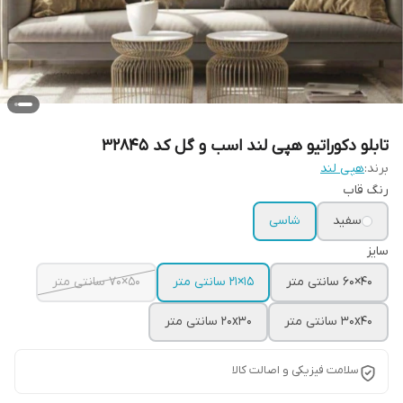
تابلو دکوراتیو هپی لند اسب و گل کد 32845
برند:
هپی لند
رنگ قاب
سفید
شاسی
سایز
40×60 سانتی متر
15×21 سانتی متر
50×70 سانتی متر
30x40 سانتی متر
20x30 سانتی متر
سلامت فیزیکی و اصالت کالا