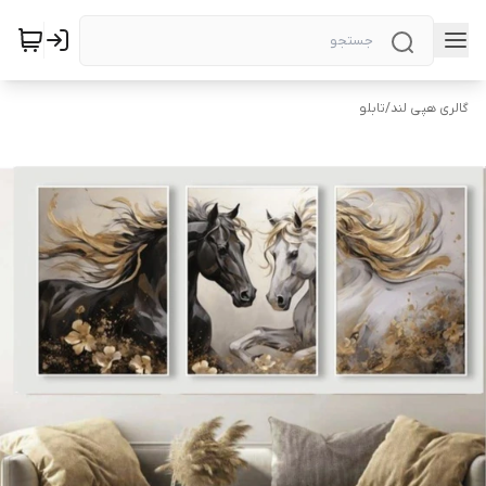
گالری هپی لند
/
تابلو