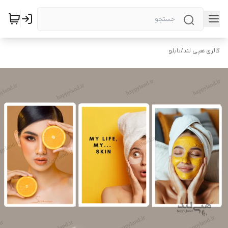
گالری هپی لند
/
تابلو