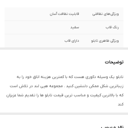
ویژگی‌های نظافتی
قابلیت نظافت آسان
رنگ قاب
سفید
ویژگی ظاهری تابلو
دارای قاب
نوع کاربرد
دیواری
توضیحات
ویژگی‌های مقاومتی
مقاوم در برابر تابش نور آفتاب
تابلو یک وسیله دکوری هست که با کمترین هزینه اتاق خود را به
جنس
پی وی سی
زیباترین شکل ممکن دلنشین کنید . مجموعه هپی لند در تلاش است
تعدادتکه
سه تکه
که با بالاترین کیفیت و مناسب ترین قیمت تابلو ها را تقدیم شما عزیزان
کند
تابلو های فوق با چاپ روی کاغذ فوجی فیلم ( سیلک عکاسی ) با بروزترین
دستگاه ها انجام میشود و در برابر نور خورشید مقاوم بوده و به مرور
نقد و بررسی