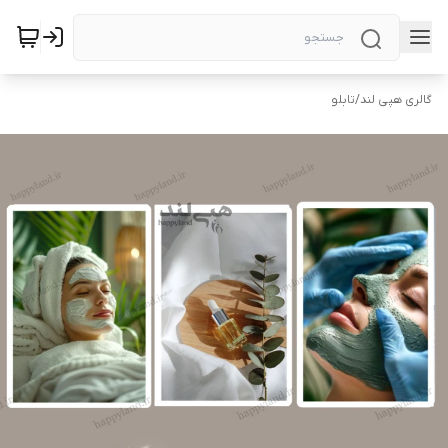
گالری هپی لند
/
تابلو