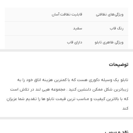
ویژگی‌های نظافتی
قابلیت نظافت آسان
رنگ قاب
سفید
ویژگی ظاهری تابلو
دارای قاب
نوع کاربرد
دیواری
توضیحات
ویژگی‌های مقاومتی
مقاوم در برابر تابش نور آفتاب
تابلو یک وسیله دکوری هست که با کمترین هزینه اتاق خود را به
جنس
پی وی سی
زیباترین شکل ممکن دلنشین کنید . مجموعه هپی لند در تلاش است
تعدادتکه
سه تکه
که با بالاترین کیفیت و مناسب ترین قیمت تابلو ها را تقدیم شما عزیزان
کند
تابلو های فوق با چاپ روی کاغذ فوجی فیلم ( سیلک عکاسی ) با بروزترین
دستگاه ها انجام میشود و در برابر نور خورشید مقاوم بوده و به مرور
نقد و بررسی