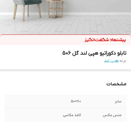
تابلو دکوراتیو هپی لند گل 506
برند:
هپی لند
مشخصات
سایز
70×50
جنس عکس
کاغذ عکاسی