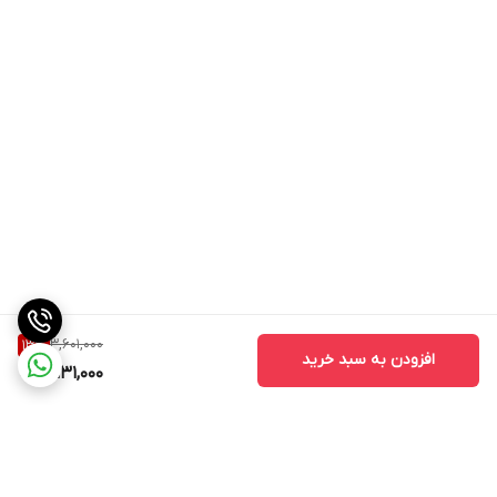
3,601,000
13
%
افزودن به سبد خرید
3,131,000