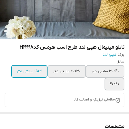
تابلو مینیمال هپی لند طرح اسب هرمس کدH19998
برند:
هپی لند
سایز
40×30 سانتی متر
20x30 سانتی متر
15x21 سانتی متر
40x60
سلامتی فیزیکی و اصالت کالا
مشخصات