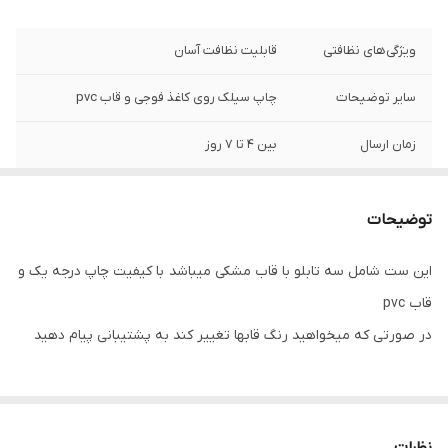
ویژگی‌های نظافتی
قابلیت نظافت آسان
سایر توضیحات
چاپ سیلک روی کاغذ فوجی و قاب pvc
زمان ارسال
بین 4 تا 7 روز
ویژگی ظاهری تابلو
با قاب مشکی
توضیحات
ویژگی‌های مقاومتی
مقاوم در برابر تابش نور آفتاب
این ست شامل سه تابلو با قاب مشکی میباشد با کیفیت چاپ درجه یک و
نوع کاربرد
دیواری
قاب pvc
تعدادتکه
سه تکه
در صورتی که میخواهید رنگ قابها تغییر کند به پشتیبانی پیام دهید
نظرات