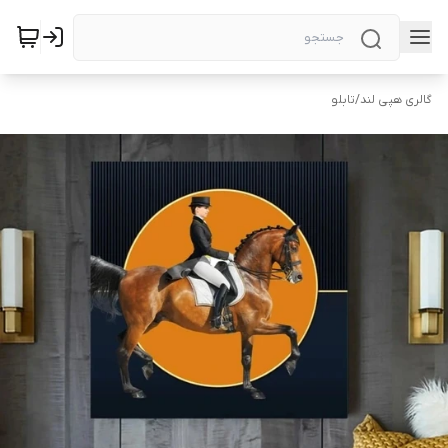
گالری هپی لند
/
تابلو