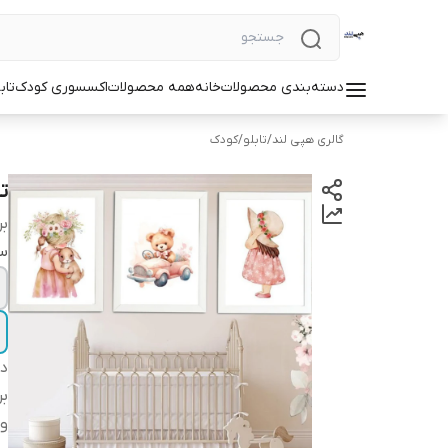
دسته‌بندی محصولات
خانه
همه محصولات
اکسسوری کودک
تاب
گالری هپی لند
/
تابلو
/
کودک
ت
بر
سا
دس
بر
وی