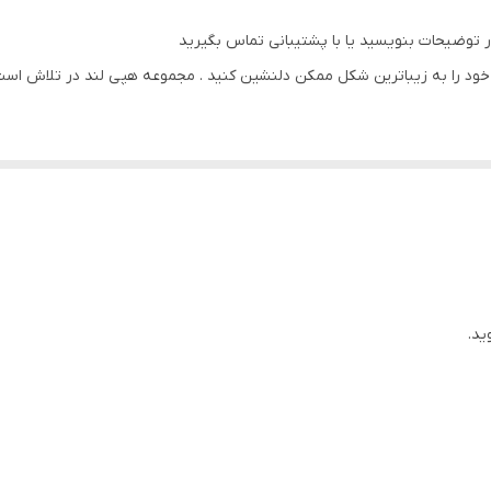
پی وی سی
ر توضیحات بنویسید یا با پشتیبانی تماس بگیرید
سه تکه
ود را به زیباترین شکل ممکن دلنشین کنید . مجموعه هپی لند در تلاش است که
سی ) با بروزترین دستگاه ها انجام میشود و در برابر نور خورشید مقاوم بود
ید.