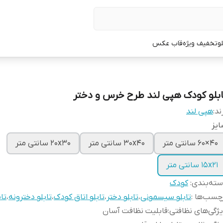
لو
تخفیف ویژه
قاب عکس
ابلو کودک هپی لند طرح خرس و دختر
ند:
هپی لند
یز
40×60 سانتی متر
30x40 سانتی متر
20x30 سانتی متر
15x21 سانتی متر
ته‌بندی
:
کودک
چسب‌ها :
تابلو سیسمونی
،
تابلو دختر
،
تابلو اتاق کودک
،
تابلو دخترونه
،
تا
ژگی‌های نظافتی
:
قابلیت نظافت آسان