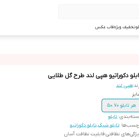
لو
تخفیف ویژه
قاب عکس
ابلو دکوراتیو هپی لند طرح گل طلایی
ند:
هپی لند
یز
هر تابلو 50.70
ته‌بندی
:
تابلو
چسب‌ها :
تابلو شیک
،
تابلو دکوراتیو
ژگی‌های نظافتی
:
قابلیت نظافت آسان