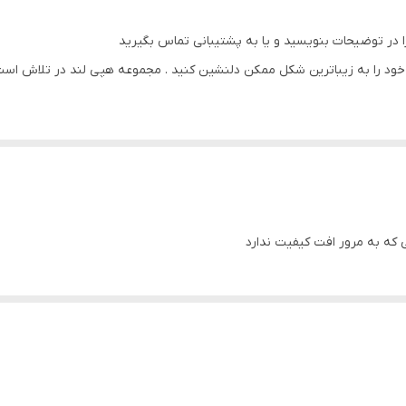
پی وی سی
ا در توضیحات بنویسید و یا به پشتیبانی تماس بگیرید
سه تکه
ود را به زیباترین شکل ممکن دلنشین کنید . مجموعه هپی لند در تلاش است که
سی ) با بروزترین دستگاه ها انجام میشود و در برابر نور خورشید مقاوم بود
سی که به مرور افت کیفیت ندارد