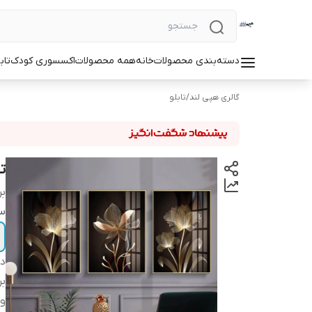
دسته‌بندی محصولات
خانه
همه محصولات
اکسسوری کودک
تاب
گالری هپی لند
/
تابلو
ت
بر
سا
دس
بر
وی