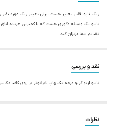
جنس
رنگ قابها قابل تغییر هست ،برلی تغییر رنگ مورد نظر ر
تعدادتکه
تابلو یک وسیله دکوری هست که با کمترین هزینه اتاق خ
تقدیم شما عزیزان کند
تابلو های فوق با چاپ روی کاغذ فوجی فیلم ( سیلک عکا
اریو از نوع بهترین جنس قاب میباشد
نقد و بررسی
تابلو اریو کریو درجه یک چاپ لابراتوتر بر روی کاغذ عکا
نظرات